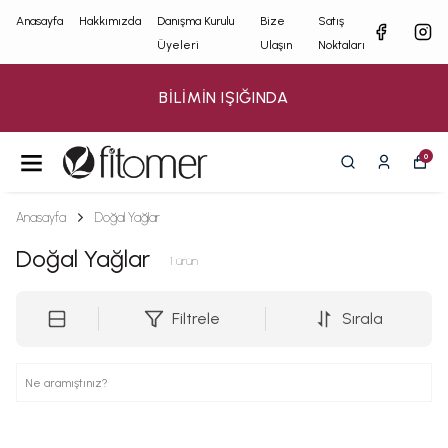
Anasayfa
Hakkımızda
Danışma Kurulu
Bize
Satış
Üyeleri
Ulaşın
Noktaları
BİLİMİN IŞIĞINDA
0
Anasayfa
Doğal Yağlar
Doğal Yağlar
1
ürün
Filtrele
Sırala