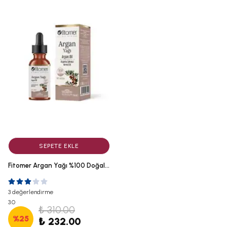
SEPETE EKLE
Fitomer Argan Yağı %100 Doğal Soğuk Sıkım 20 ML
3 değerlendirme
3.0
₺ 310.00
%
25
₺ 232.00