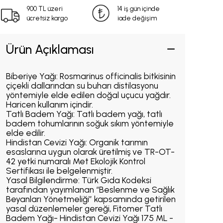
900 TL üzeri
14 iş gün içinde
ücretsiz kargo
iade değişim
Ürün Açıklaması
Biberiye Yağı: Rosmarinus officinalis bitkisinin
çiçekli dallarından su buharı distilasyonu
yöntemiyle elde edilen doğal uçucu yağdır.
Haricen kullanım içindir.
Tatlı Badem Yağı: Tatlı badem yağı, tatlı
badem tohumlarının soğuk sıkım yöntemiyle
elde edilir.
Hindistan Cevizi Yağı: Organik tarımın
esaslarına uygun olarak üretilmiş ve TR-OT-
42 yetki numaralı Met Ekolojik Kontrol
Sertifikası ile belgelenmiştir.
Yasal Bilgilendirme: Türk Gıda Kodeksi
tarafından yayımlanan “Beslenme ve Sağlık
Beyanları Yönetmeliği” kapsamında getirilen
yasal düzenlemeler gereği, Fitomer Tatlı
Badem Yağı- Hindistan Cevizi Yağı 175 ML -