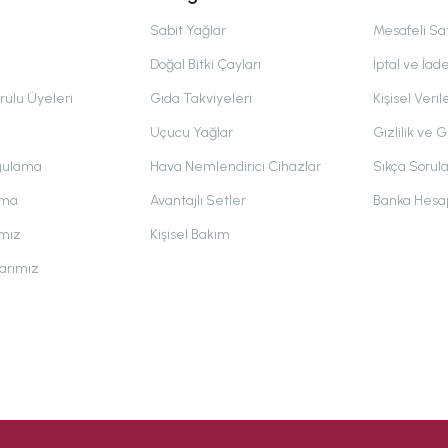
Sabit Yağlar
Mesafeli Sa
Doğal Bitki Çayları
İptal ve İade
ulu Üyeleri
Gıda Takviyeleri
Kişisel Verile
Uçucu Yağlar
Gizlilik ve G
gulama
Hava Nemlendirici Cihazlar
Sıkça Sorul
ama
Avantajlı Setler
Banka Hesap
ımız
Kişisel Bakım
larımız