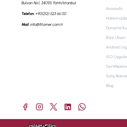
Bulvarı No:1, 34093, Fatih/İstanbul
Anasayfa
Telefon:
+90(212) 523 66 00
Hakkımızda
Mail:
info@fitomer.com.tr
Danışma Kur
Bize Ulaşın
Android Uy
ISO Uygul
Sertifikalar
Satış Nokta
Blog