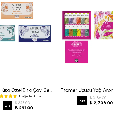
Fitomer Kışa Özel Bitki Çayı Seti ( Adaçayı - Kış - Ihlamur Çiçek Çayı)
1 değerlendirme
₺ 3,186.00
%
15
₺ 2,708.00
₺ 343.00
%
15
₺ 291.00