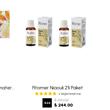
Fitomer Uçucu Yağ Aromaterapi Seti 2 – 12’li
Fitomer Niaouli 2'li Paket
2 değerlendirme
₺ 330.00
%
26
₺ 244.00