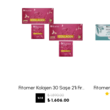
Fitomer Set Kutusu Küçük Pembe
Fitomer Kolajen 30 Saşe 2'li Fırsat Seti
₺ 1,890.00
%
15
₺ 1,606.00