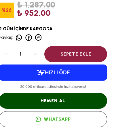
₺ 1,287.00
%
26
₺ 952.00
2 GÜN İÇİNDE KARGODA
Paylaş
:
SEPETE EKLE
HEMEN AL
WHATSAPP