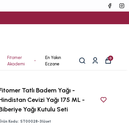
Fitomer
En Yakın
0
Akademi
Eczane
Fitomer Tatlı Badem Yağı -
Hindistan Cevizi Yağı 175 ML -
Biberiye Yağı Kutulu Seti
Ürün Kodu
:
ST00028-3lüset