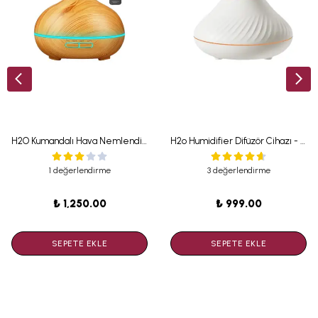
H2O Kumandalı Hava Nemlendirici Difüzör 550 ML Açık Ahşap
H2o Humidifier Difüzör Cihazı - 130 ML
1 değerlendirme
3 değerlendirme
₺ 1,250.00
₺ 999.00
SEPETE EKLE
SEPETE EKLE