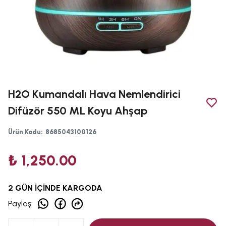
H2O Kumandalı Hava Nemlendirici
Difüzör 550 ML Koyu Ahşap
Ürün Kodu
:
8685043100126
₺ 1,250.00
2 GÜN İÇİNDE KARGODA
Paylaş
: