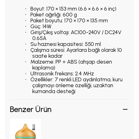
Boyut: 170 × 153 mm (6.6 × 6.6 × 6 inç)
·
Paket ağırlığı: 600 g
·
Paket boyutu: 170 × 170 × 135 mm
·
Güç: 14W
·
Giriş/Çıkış voltajı: AC100-240V / DC24V
·
0.65A
Su haznesi kapasitesi: 550 ml
·
Çalışma süresi: Ayarlara bağlı olarak 10
·
saate kadar
Malzeme: PP + ABS (ahşap desen
·
kaplama)
Ultrasonik frekans: 2.4 MHz
·
Özellikler: 7 renkli LED aydınlatma, kuru
·
çalışmayı önleme özelliği, uzaktan
kumanda desteği
Benzer Ürün