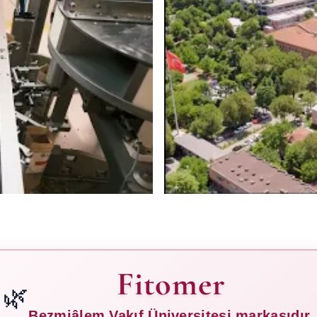
Fitomer
🌿
Bezmiâlem Vakıf Üniversitesi
markasıdır.