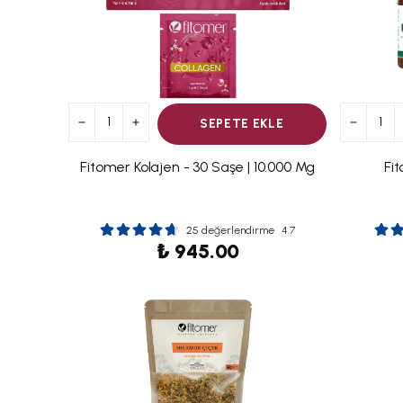
SEPETE EKLE
Fitomer Kolajen - 30 Saşe | 10.000 Mg
Fi
25 değerlendirme
4.7
₺ 945.00