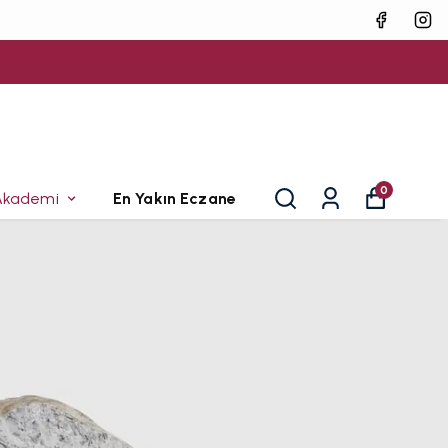
0
Akademi
En Yakın Eczane