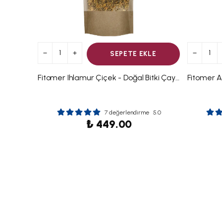
SEPETE EKLE
Fitomer Ihlamur Çiçek - Doğal Bitki Çayı 90 GR
7 değerlendirme
5.0
₺ 449.00