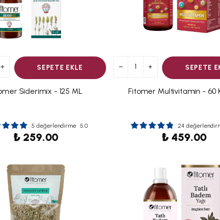
SEPETE EKLE
SEPETE E
tomer Siderimix - 125 ML
Fitomer Multivitamin - 60 
5 değerlendirme
5.0
24 değerlendir
₺ 259.00
₺ 459.00