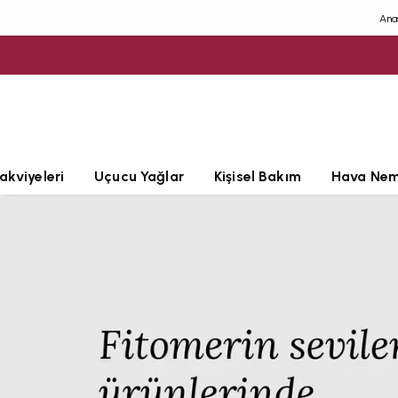
Ana
akviyeleri
Uçucu Yağlar
Kişisel Bakım
Hava Nem