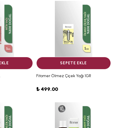
EKLE
SEPETE EKLE
L
Fitomer Ölmez Çiçek Yağı 1GR
₺ 499.00