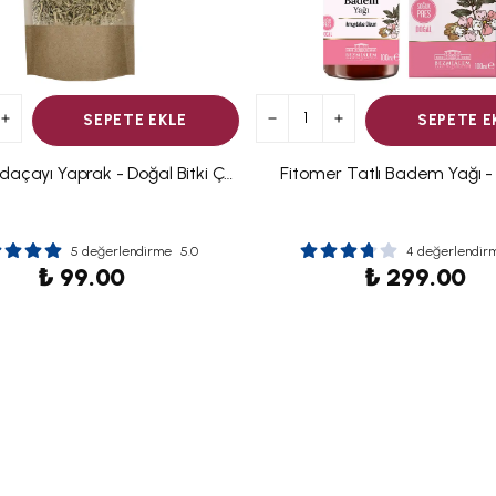
SEPETE EKLE
SEPETE E
Fitomer Adaçayı Yaprak - Doğal Bitki Çayı 70 GR
Fitomer Tatlı Badem Yağı -
5 değerlendirme
5.0
4 değerlendir
₺ 99.00
₺ 299.00