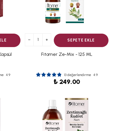
KLE
SEPETE EKLE
Kapsül
Fitomer Ze-Mix - 125 ML
me
4.9
13 değerlendirme
4.9
₺ 249.00