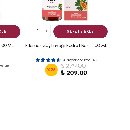
KLE
SEPETE EKLE
 100 ML
Fitomer Zeytinyağlı Kudret Narı - 100 ML
33 değerlendirme
4.7
₺ 279.00
me
3.8
%
25
₺ 209.00