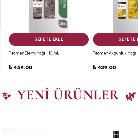
SEPETE EKLE
SEPETE 
Fitomer Elemi Yağı - 10 ML
Fitomer Akgünlük Yağı 
₺ 459.00
₺ 439.00
YENİ ÜRÜNLER
✨
🌿