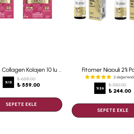
Fitomer Collagen Kolajen 10 lu Saşe 2 li Fırsat Seti
Fitomer Niaouli 2'li 
2 değerlend
₺ 658.00
%
15
₺ 559.00
₺ 330.00
%
26
₺ 244.00
SEPETE EKLE
SEPETE EKLE