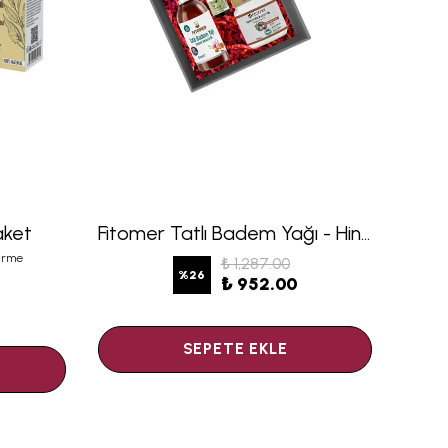
Paket
Fitomer Tatlı Badem Yağı - Hindistan Cevizi Yağı 175 ML - Biberiye Yağı Kutulu Seti
irme
₺ 1,287.00
%
26
₺ 952.00
SEPETE EKLE