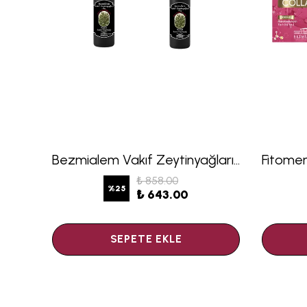
Fitomer Uçucu Yağ Aromaterapi Seti 2 – 12’li
Bezmialem Vakıf Zeytinyağları Erken Hasat Soğuk Sıkım Zeytinyağı 350 ml 2 li Set
₺ 858.00
%
25
₺ 643.00
SEPETE EKLE