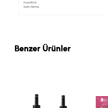
mustafa
b.
Satın Alınmış
Benzer Ürünler