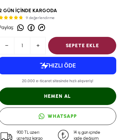
2 GÜN İÇİNDE KARGODA
9 değerlendirme
Paylaş
:
SEPETE EKLE
HEMEN AL
WHATSAPP
900 TL üzeri
14 iş gün içinde
ücretsiz kargo
iade değişim