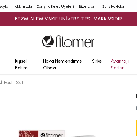
sayfa
Hakkımızda
Danışma Kurulu Üyeleri
Bize Ulaşın
Satış Noktaları
900₺ ÜZERİ ÜCRETSİZ KARGO
Kişisel
Hava Nemlendirme
Sirke
Avantajlı
Bakım
Cihazı
Setler
i Pastil Seti