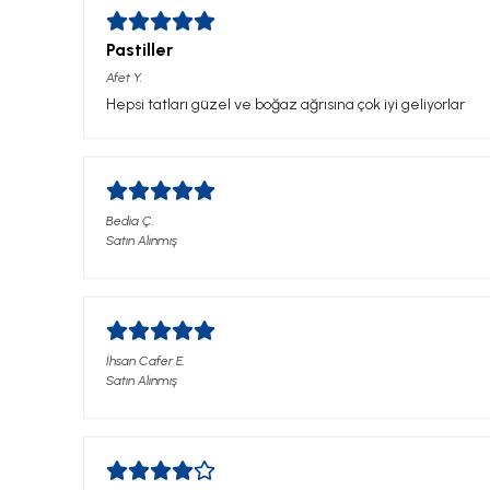
Pastiller
Afet
Y.
Hepsi tatları güzel ve boğaz ağrısına çok iyi geliyorlar
Bedia
Ç.
Satın Alınmış
İhsan Cafer
E.
Satın Alınmış