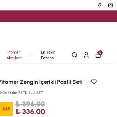
Fitomer
En Yakın
0
Akademi
Eczane
Fitomer Zengin İçerikli Pastil Seti
Ürün Kodu
:
PSTL-4LU-SET
₺ 396.00
%
15
₺ 336.00