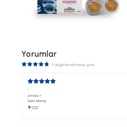
Yorumlar
9 değerlendirmeye göre
.
AYHAN
Y.
Satın Alınmış
💐🙋🏼‍♂️