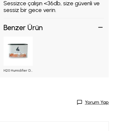
Sessizce çalışın <36db, size güvenli ve
sessiz bir gece verin.
Benzer Ürün
H20 Humidifier Doğal Kaya Tuzlu Aromaterapi Difüzörü 250 ML Beyaz
Yorum Yap