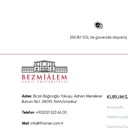
256 Bit SSL ile güvende alışveriş
Adres:
Bican Bağcıoğlu Yokuşu, Adnan Menderes
KURUMS
Bulvarı No:1, 34093, Fatih/İstanbul
Anasayfa
Telefon:
+90(212) 523 66 00
Hakkımızda
Mail:
info@fitomer.com.tr
Danışma Kur