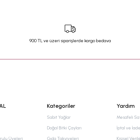
900 TL ve üzeri siparişlerde kargo bedava
AL
Kategoriler
Yardım
Sabit Yağlar
Mesafeli Sa
Doğal Bitki Çayları
İptal ve İade
ulu Üyeleri
Gıda Takviyeleri
Kişisel Verile