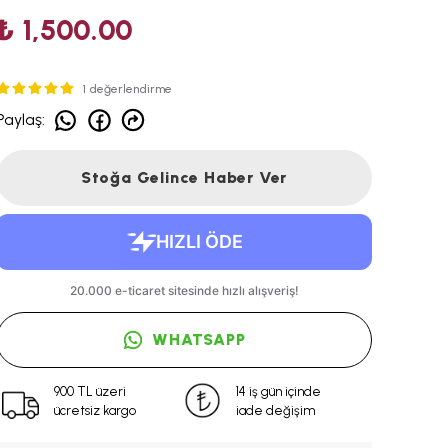
₺ 1,500.00
1 değerlendirme
Paylaş
:
Stoğa Gelince Haber Ver
WHATSAPP
900 TL üzeri
14 iş gün içinde
ücretsiz kargo
iade değişim