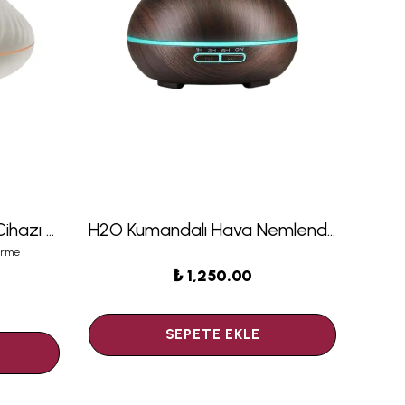
H2o Humidifier Difüzör Cihazı - 130 ML
H2O Kumandalı Hava Nemlendirici Difüzör 550 ML Koyu Ahşap
irme
₺ 1,250.00
SEPETE EKLE