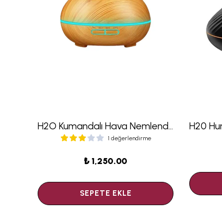
H20 Uzun Hava Nemlendirici Difüzör 150 ML Beyaz
H2O Kumandalı Hava Nemlendirici Difüzör 550 ML Açık Ahşap
1 değerlendirme
₺ 1,250.00
SEPETE EKLE