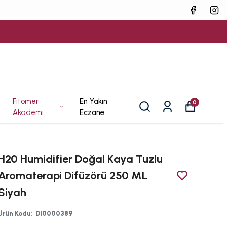
Fitomer
En Yakın
0
Akademi
Eczane
H20 Humidifier Doğal Kaya Tuzlu
Aromaterapi Difüzörü 250 ML
Siyah
Ürün Kodu
:
DI0000389