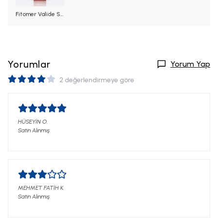
Fitomer Valide Sultan Gül Bahçesi Kolonyası 250 ml
Yorumlar
Yorum Yap
2 değerlendirmeye göre
HÜSEYİN
O.
Satın Alınmış
MEHMET FATİH
K.
Satın Alınmış