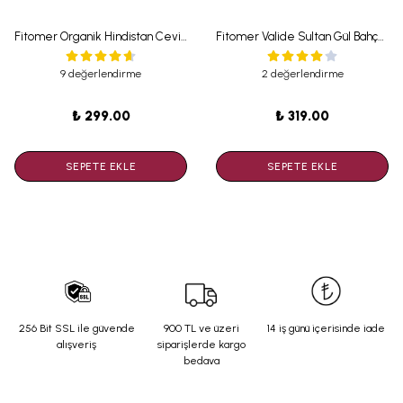
Fitomer Organik Hindistan Cevizi Yağı 175 ML Soğuk Sıkım
Fitomer Valide Sultan Gül Bahçesi Kolonyası 250 ml
9 değerlendirme
2 değerlendirme
₺ 299.00
₺ 319.00
SEPETE EKLE
SEPETE EKLE
256 Bit SSL ile güvende
900 TL ve üzeri
14 iş günü içerisinde iade
alışveriş
siparişlerde kargo
bedava