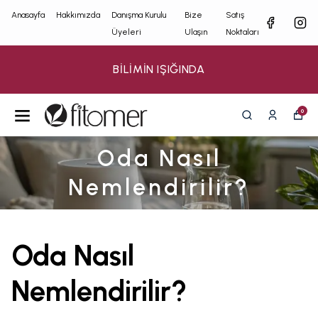
Anasayfa
Hakkımızda
Danışma Kurulu
Bize
Satış
Üyeleri
Ulaşın
Noktaları
BİLİMİN IŞIĞINDA
0
Oda Nasıl
Nemlendirilir?
Oda Nasıl
Nemlendirilir?