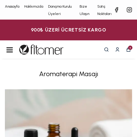
Anasayfa
Hakkımızda
Danışma Kurulu
Bize
Satış
Üyeleri
Ulaşın
Noktaları
TSİZ KARGO
BİLİMİN IŞIĞ
0
Aromaterapi Masajı