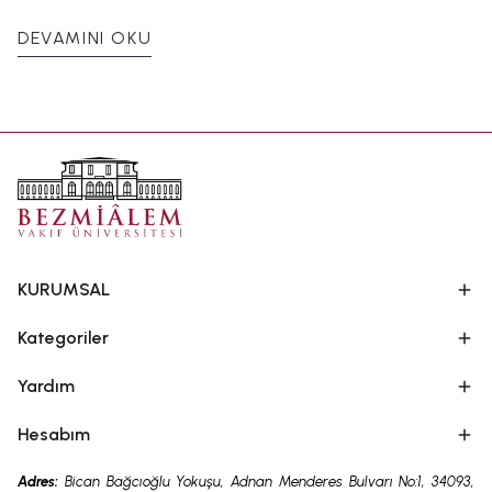
masaj yöntemi, geleneksel olarak rahatlatıcı bir
deneyim sunmak amacıyla tercih edilmektedir. Doğal
DEVAMINI OKU
içeriklerin kullanıldığı bu uygulama, kişinin kendine
zaman ayırmasına ve iyi hissetmesine katkı
sağlayabilir. Bu yazımızda, aromaterapi masajının
detaylı yönlerini ve nasıl uygulandığını inceleyeceğiz.
Bununla birlikte, bu tür masajın faydalarını en üst
seviyeye çıkarmanın yollarını anlamak için önemli bir
adımıdır.
KURUMSAL
Kategoriler
Yardım
Hesabım
Adres:
Bican Bağcıoğlu Yokuşu, Adnan Menderes Bulvarı No:1, 34093,